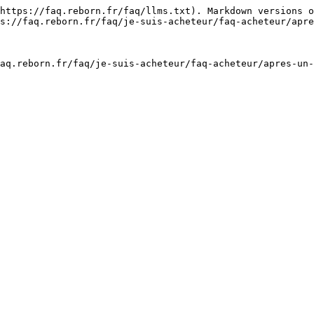
https://faq.reborn.fr/faq/llms.txt). Markdown versions o
s://faq.reborn.fr/faq/je-suis-acheteur/faq-acheteur/apre
aq.reborn.fr/faq/je-suis-acheteur/faq-acheteur/apres-un-